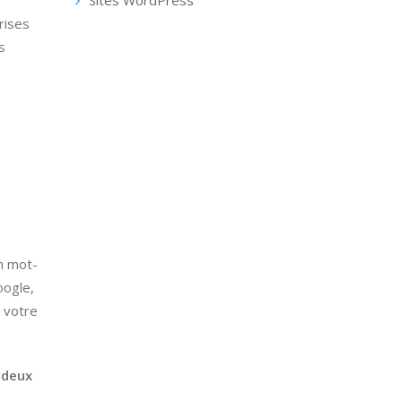
Sites WordPress
rises
s
n mot-
oogle,
 votre
 deux