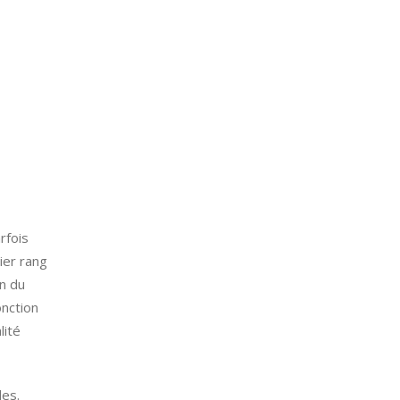
rfois
ier rang
on du
onction
lité
les.