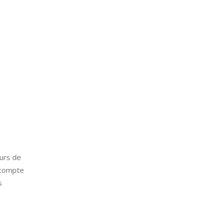
eurs de
 compte
s