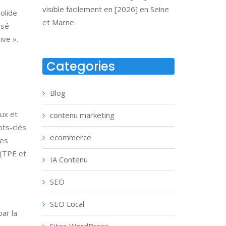
visible facilement en [2026] en Seine
olide
et Marne
isé
ive ».
Categories
Blog
aux et
contenu marketing
ots-clés
ecommerce
les
 (TPE et
IA Contenu
SEO
SEO Local
ar la