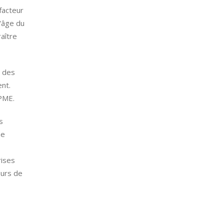
facteur
l'âge du
aître
n des
nt.
 PME.
s
he
rises
eurs de