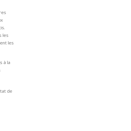
res
ux
is.
s les
ent les
s à la
s
tat de