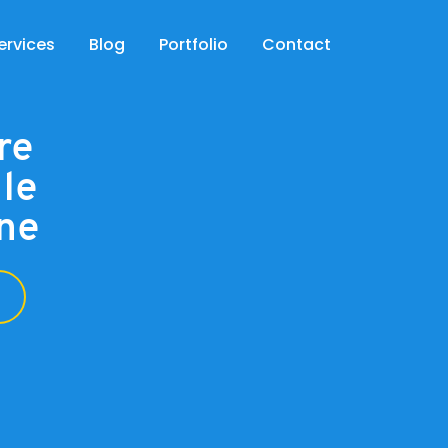
ervices
Blog
Portfolio
Contact
re
 le
rne