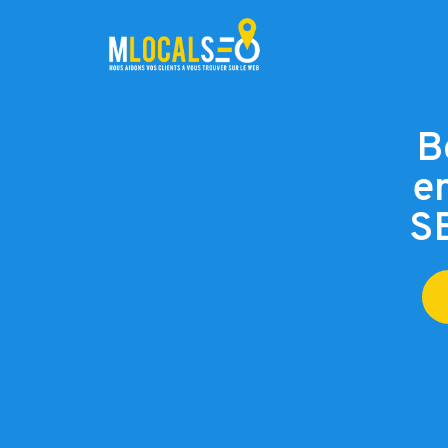
B
en
SE