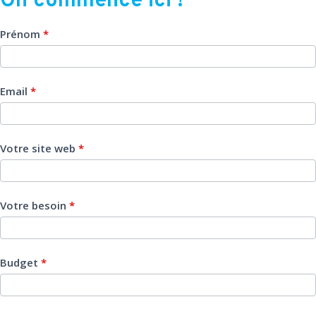
On commence ici !
commence
ici
Prénom
*
!
Email
*
Votre site web
*
Votre besoin
*
Budget
*