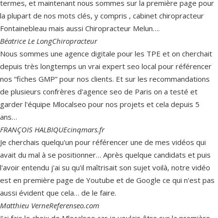
termes, et maintenant nous sommes sur la première page pour
la plupart de nos mots clés, y compris , cabinet chiropracteur
Fontainebleau mais aussi Chiropracteur Melun….
Béatrice Le Long
Chiropracteur
Nous sommes une agence digitale pour les TPE et on cherchait
depuis très longtemps un vrai expert seo local pour référencer
nos “fiches GMP” pour nos clients. Et sur les recommandations
de plusieurs confrères d'agence seo de Paris on a testé et
garder l'équipe Mlocalseo pour nos projets et cela depuis 5
ans…
FRANÇOIS HALBIQUE
cinqmars.fr
Je cherchais quelqu'un pour référencer une de mes vidéos qui
avait du mal à se positionner… Après quelque candidats et puis
l'avoir entendu j'ai su qu'il maîtrisait son sujet voilà, notre vidéo
est en première page de Youtube et de Google ce qui n'est pas
aussi évident que cela… de le faire.
Matthieu Verne
Referenseo.com
J'ai fais le choix de Mlocalseo car je voulais être sur la première