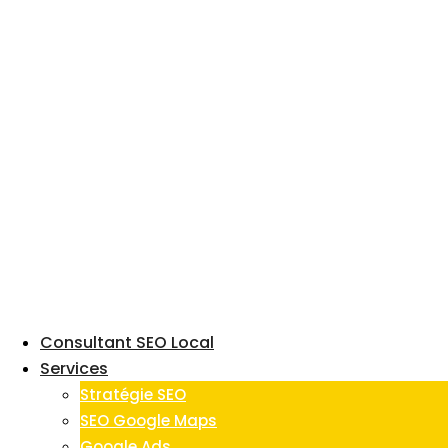
Skip
to
content
Consultant SEO Local
Services
Stratégie SEO
SEO Google Maps
Google Ads