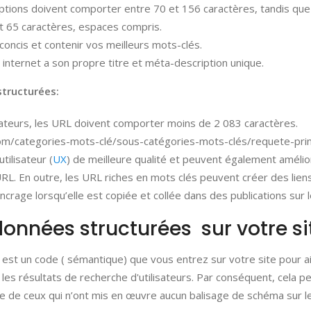
iptions doivent comporter entre 70 et 156 caractères, tandis que
t 65 caractères, espaces compris.
concis et contenir vos meilleurs mots-clés.
nternet a son propre titre et méta-description unique.
tructurées:
gateurs, les URL doivent comporter moins de 2 083 caractères.
com/categories-mots-clé/sous-catégories-mots-clés/requete-prin
tilisateur (
UX
) de meilleure qualité et peuvent également amélio
 URL. En outre, les URL riches en mots clés peuvent créer des lien
ancrage lorsqu’elle est copiée et collée dans des publications sur 
 données structurées sur votre si
est un code ( sémantique) que vous entrez sur votre site pour a
es résultats de recherche d'utilisateurs. Par conséquent, cela p
e de ceux qui n’ont mis en œuvre aucun balisage de schéma sur le