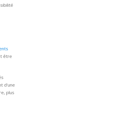
ibilité
ents
nt être
és
nt d'une
re, plus