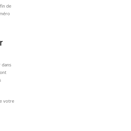
fin de
uméro
r
r dans
sont
s
de votre