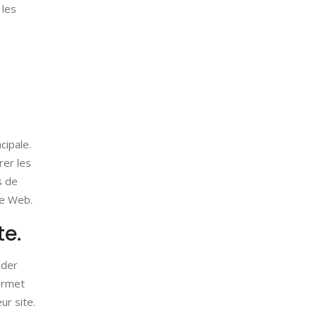
 les
cipale.
rer les
s de
le Web.
te.
ider
ermet
ur site.