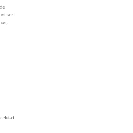
 de
uoi sert
nus,
elui-ci