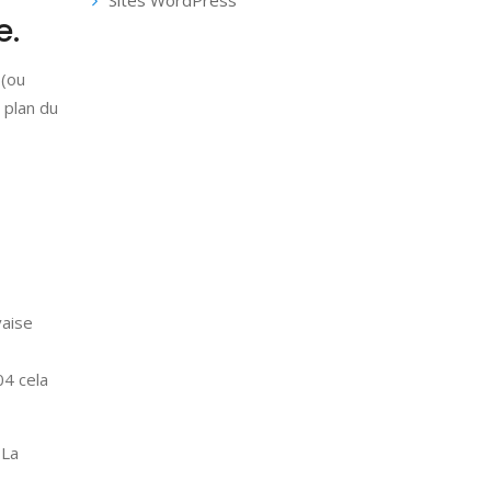
Sites WordPress
e.
 (ou
 plan du
vaise
04 cela
 La