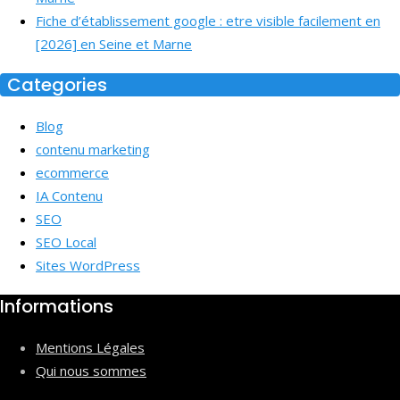
Fiche d’établissement google : etre visible facilement en
[2026] en Seine et Marne
Categories
Blog
contenu marketing
ecommerce
IA Contenu
SEO
SEO Local
Sites WordPress
Informations
Mentions Légales
Qui nous sommes