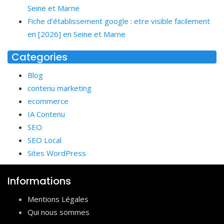
Seine et Marne
Fiche d’établissement google : etre visible facilement
en [2026] en Seine et Marne
Categories
Blog
contenu marketing
ecommerce
IA Contenu
SEO
SEO Local
Sites WordPress
Informations
Mentions Légales
Qui nous sommes