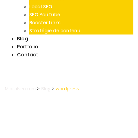
Local SEO
SEO YouTube
Booster Links
Stratégie de contenu
Blog
Portfolio
Contact
Tag:
wordpress
Mlocalseo.com
>
Blog
>
wordpress