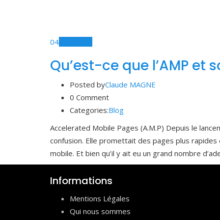
04
Apr, 2020
Qu’est-ce que l’AMP et s
Posted by
Claude MAGNE
0 Comment
Categories:
Blog
Accelerated Mobile Pages (A.M.P) Depuis le lance
confusion. Elle promettait des pages plus rapides 
mobile. Et bien qu’il y ait eu un grand nombre d’
Informations
Mentions Légales
Qui nous sommes