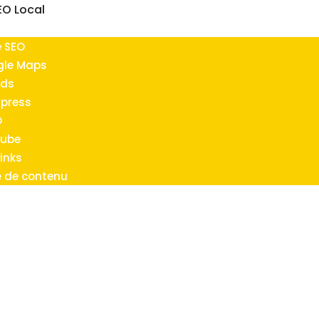
EO Local
e SEO
gle Maps
Ads
dpress
O
Tube
inks
e de contenu
tals