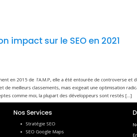
on impact sur le SEO en 2021
ment en 2015 de l’A.M.P, elle a été entourée de controverse et 
et de meilleurs classements, mais exigeait une optimisation radic
adeptes comme moi, la plupart des développeurs sont restés […]
Nos Services
D
Stratégie SEO
N
SEO Google Maps
E