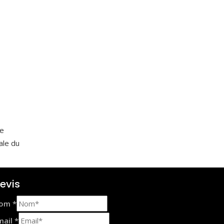
de
ale du
evis
om
*
mail
*