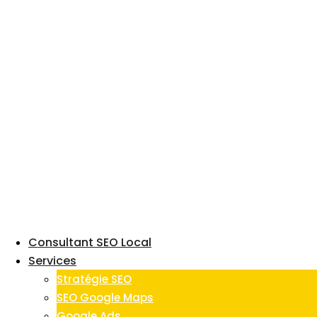
Skip
to
content
Consultant SEO Local
Services
Stratégie SEO
SEO Google Maps
Google Ads