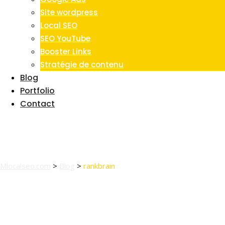
Site wordpress
Local SEO
SEO YouTube
Booster Links
Stratégie de contenu
Blog
Portfolio
Contact
Tag:
rankbrain
Mlocalseo.com
>
Blog
>
rankbrain