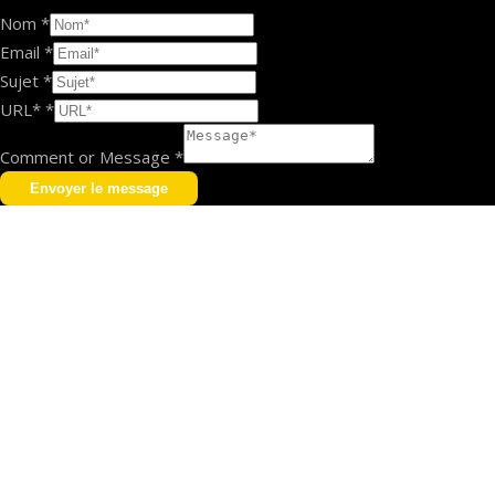
Nom
*
Email
*
Sujet
*
URL*
*
Comment or Message
*
Envoyer le message