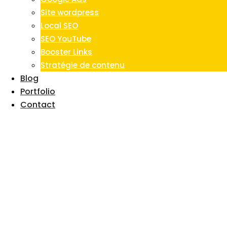
Site wordpress
Local SEO
SEO YouTube
Booster Links
Stratégie de contenu
Blog
Portfolio
Contact
Quelle est la
différence entre Do
Follow et No Follow
Links?