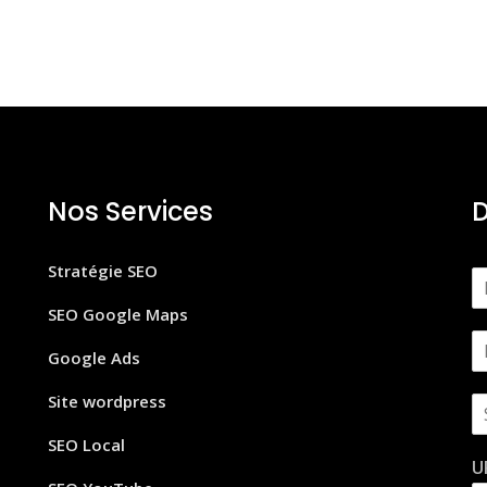
Nos Services
D
Stratégie SEO
N
o
SEO Google Maps
m
E
*
Google Ads
m
a
Site wordpress
S
i
u
l
SEO Local
j
*
U
e