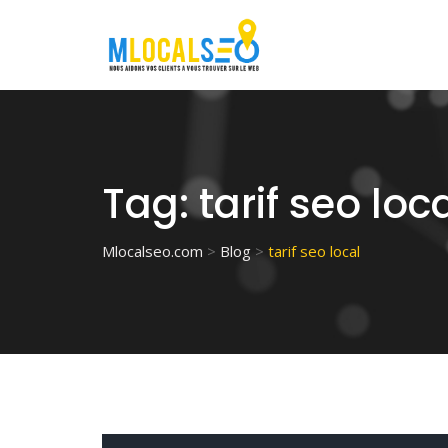
Skip
to
content
Tag:
tarif seo loc
Mlocalseo.com
>
Blog
>
tarif seo local