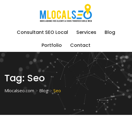
Skip
to
content
Consultant SEO Local
Services
Blog
Portfolio
Contact
Tag:
Seo
Mlocalseo.com
>
Blog
>
Seo