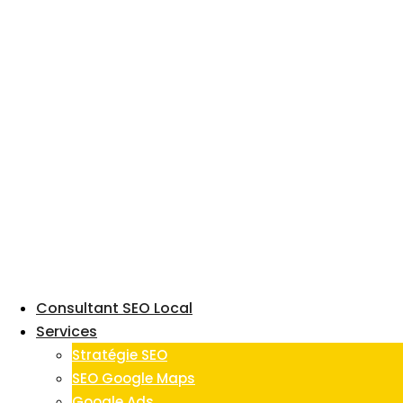
Skip
to
content
Consultant SEO Local
Services
Stratégie SEO
SEO Google Maps
Google Ads