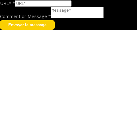
URL*
*
Comment or Message
*
Envoyer le message