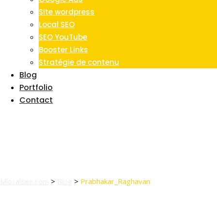
Site wordpress
Local SEO
SEO YouTube
Booster Links
Stratégie de contenu
Blog
Portfolio
Contact
Tag:
Prabhakar_Raghava
Mlocalseo.com
>
Blog
>
Prabhakar_Raghavan