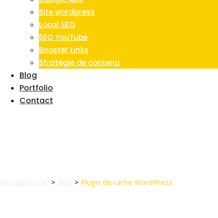
Site wordpress
Local SEO
SEO YouTube
Booster Links
Stratégie de contenu
Blog
Portfolio
Contact
Tag:
Plugin de cache
WordPress
Mlocalseo.com
>
Blog
>
Plugin de cache WordPress