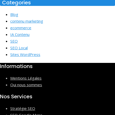
Categories
Blog
contenu marketing
ecommerce
IA Contenu
SEO
SEO Local
Sites WordPress
Informations
Mentions Légales
Qui nous sommes
Nos Services
Stratégie SEO
SEO Google Maps