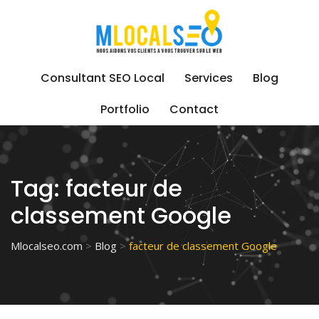
Skip
to
content
Consultant SEO Local
Services
Blog
Portfolio
Contact
Tag:
facteur de
classement Google
Mlocalseo.com
>
Blog
>
facteur de classement Google