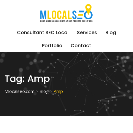
Skip
to
content
Consultant SEO Local
Services
Blog
Portfolio
Contact
Tag:
Amp
Mlocalseo.com
>
Blog
>
Amp