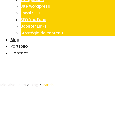
Site wordpress
Local SEO
SEO YouTube
Booster Links
Stratégie de contenu
Blog
Portfolio
Contact
Tag:
Panda
Mlocalseo.com
>
Blog
>
Panda