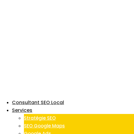
Skip
to
content
Consultant SEO Local
Services
Stratégie SEO
SEO Google Maps
Google Ads