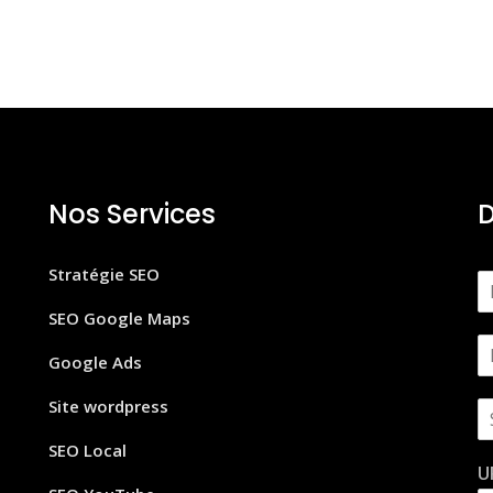
Nos Services
D
Stratégie SEO
N
o
SEO Google Maps
m
E
*
Google Ads
m
a
Site wordpress
S
i
u
l
SEO Local
j
*
U
e