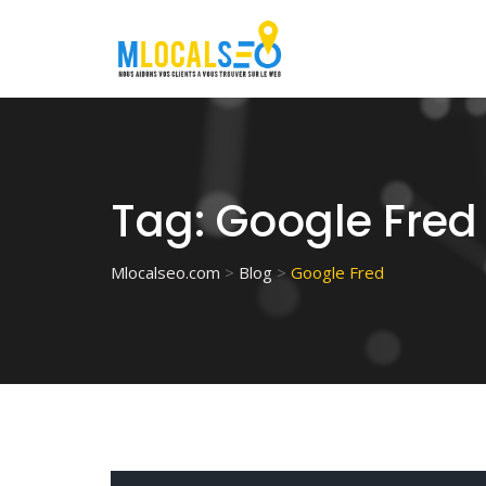
Skip
to
content
Tag:
Google Fred
Mlocalseo.com
>
Blog
>
Google Fred