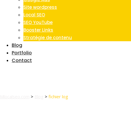
Site wordpress
Local SEO
SEO YouTube
Booster Links
Stratégie de contenu
Blog
Portfolio
Contact
Tag:
fichier log
Mlocalseo.com
>
Blog
>
fichier log