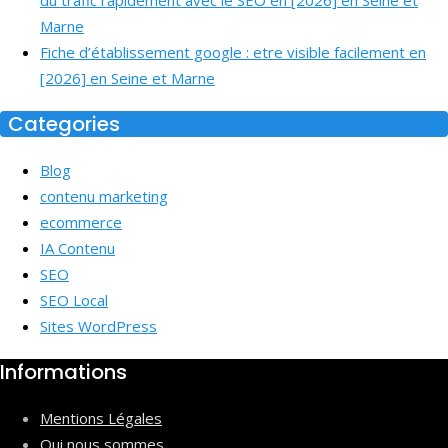
du trafic rapidement avec le SEO en [2026] en Seine et
Marne
Fiche d’établissement google : etre visible facilement en
[2026] en Seine et Marne
Categories
Blog
contenu marketing
ecommerce
IA Contenu
SEO
SEO Local
Sites WordPress
Informations
Mentions Légales
Qui nous sommes