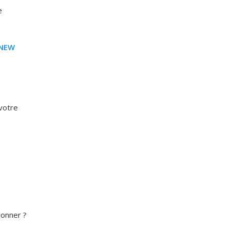
e
NEW
 votre
ionner ?