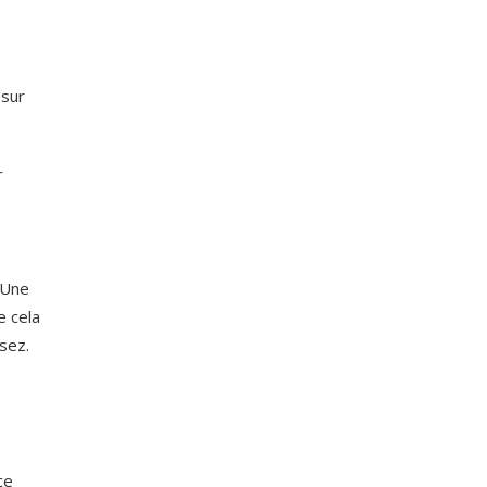
 sur
r
. Une
e cela
sez.
ce