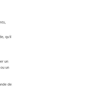
nts,
e, qu'il
ter un
 ou un
mande de