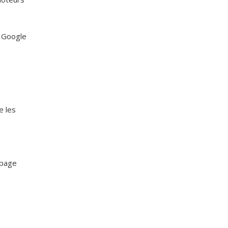
r Google
e les
 page