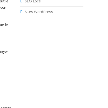
ut le
SEO Local
pour
Sites WordPress
ue le
ligne.
moteurs