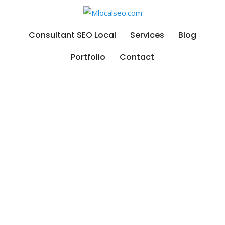
Skip
to
content
Consultant SEO Local
Services
Blog
Portfolio
Contact
3 Facteurs clés de succès
en matière de
référencement naturel