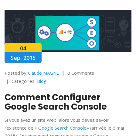
04
Sep, 2015
Posted by
Claude MAGNE
0 Comments
Categories:
Blog
Comment Configurer
Google Search Console
Si vous avez un site Web, alors vous devez savoir
l’existence de «
Google Search Console
» (arrivée le 6 mai
2015). Anciennement connu sous le nom « Google