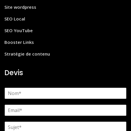
Site wordpress
SEO Local
SEO YouTube
Booster Links
Stratégie de contenu
Devis
N
o
m
E
*
m
a
S
i
u
l