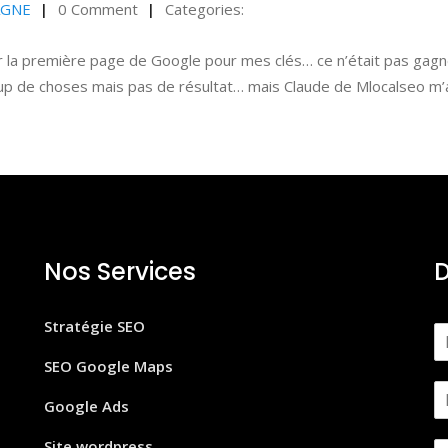
AGNE
0 Comment
Categories:
e sur la première page de Google pour mes clés… ce n’était pas gag
up de choses mais pas de résultat… mais Claude de Mlocalseo m’
Nos Services
D
Stratégie SEO
N
o
SEO Google Maps
m
E
*
Google Ads
m
a
Site wordpress