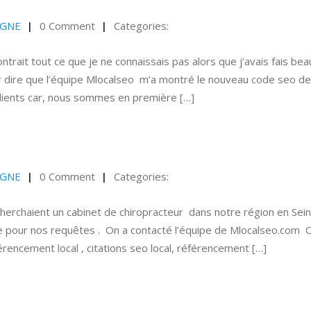
AGNE
0 Comment
Categories:
ntrait tout ce que je ne connaissais pas alors que j’avais fais be
r dire que l’équipe Mlocalseo m’a montré le nouveau code seo de
lients car, nous sommes en première […]
AGNE
0 Comment
Categories:
cherchaient un cabinet de chiropracteur dans notre région en Sei
e pour nos requêtes . On a contacté l’équipe de Mlocalseo.com O
férencement local , citations seo local, référencement […]