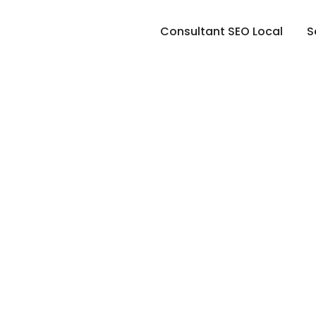
Consultant SEO Local
S
nials