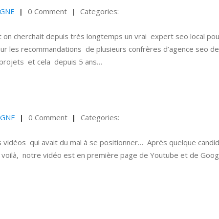
AGNE
0 Comment
Categories:
on cherchait depuis très longtemps un vrai expert seo local pou
 sur les recommandations de plusieurs confrères d’agence seo d
 projets et cela depuis 5 ans…
AGNE
0 Comment
Categories:
s vidéos qui avait du mal à se positionner… Après quelque candi
ujet voilà, notre vidéo est en première page de Youtube et de Goog