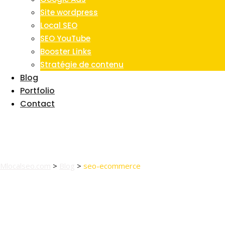
Site wordpress
Local SEO
SEO YouTube
Booster Links
Stratégie de contenu
Blog
Portfolio
Contact
Tag:
seo-ecommerce
Mlocalseo.com
>
Blog
>
seo-ecommerce